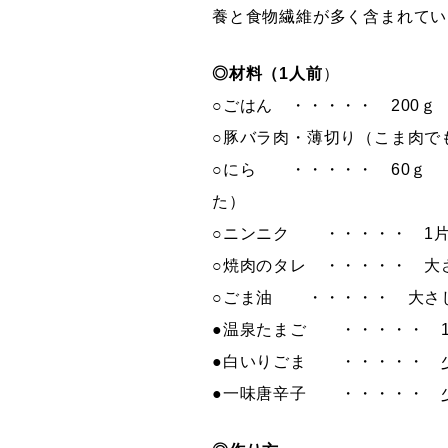
養と食物繊維が多く含まれてい
◎材料（1人前
）
○ごはん ・・・・・ 200ｇ
○豚バラ肉・薄切り（こま肉で
○にら ・・・・・ 60ｇ
た）
○ニンニク ・・・・・ 1
○焼肉のタレ ・・・・・ 大
○ごま油 ・・・・・ 大さじ
●温泉たまご ・・・・・ 
●白いりごま ・・・・・ 
●一味唐辛子 ・・・・・ 