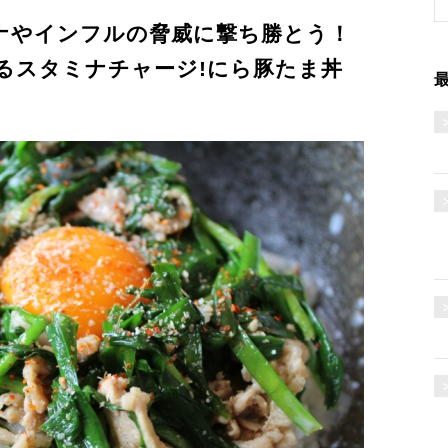
ナやインフルの脅威に撃ち勝とう！
スタミナチャージ!にら豚たま丼