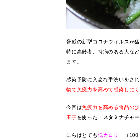
脅威の新型コロナウィルスが猛
特に高齢者、持病のある人など
ます。
感染予防に入念な手洗いをされ
物で免疫力を高めて感染しにく
今回は
免疫力を高める食品のひ
玉子
を使った
「スタミナチャー
にらはとても
低カロリー
（10