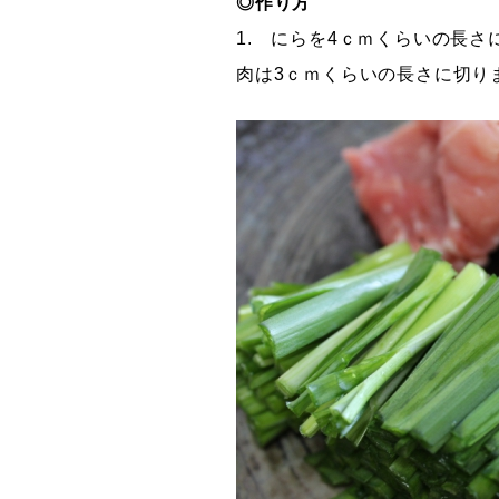
◎作り方
1. にらを4ｃｍくらいの長
肉は3ｃｍくらいの長さに切り