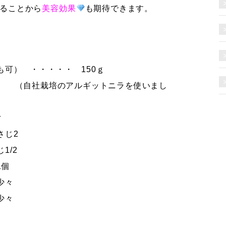
ることから
美容効果
も期待できます
。
も可） ・・・・・ 150ｇ
 （自社栽培のアルギットニラを使いまし
片
さじ2
1/2
1個
少々
少々