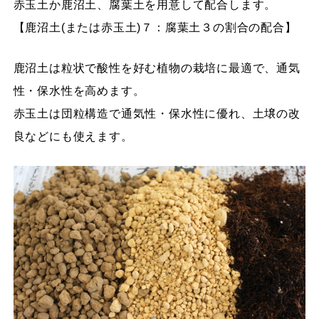
赤玉土か鹿沼土、腐葉土を用意して配合します。
【鹿沼土(または赤玉土)７：腐葉土３の割合の配合】
鹿沼土は粒状で酸性を好む植物の栽培に最適で、通気
性・保水性を高めます。
赤玉土は団粒構造で通気性・保水性に優れ、土壌の改
良などにも使えます。