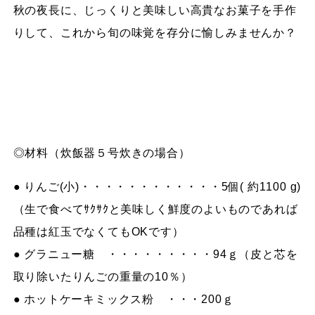
秋の夜長に、じっくりと美味しい高貴なお菓子を手作
りして、これから旬の味覚を存分に愉しみませんか？
◎材料（炊飯器５号炊きの場合）
● りんご(小)・・・・・・・・・・・・5個( 約1100 g)
（生で食べてｻｸｻｸと美味しく鮮度のよいものであれば
品種は紅玉でなくてもOKです）
● グラニュー糖 ・・・・・・・・・94ｇ（皮と芯を
取り除いたりんごの重量の10％）
● ホットケーキミックス粉 ・・・200ｇ