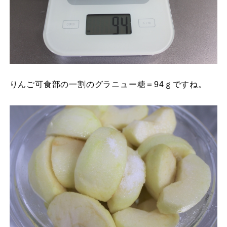
りんご可食部の一割のグラニュー糖＝94ｇですね。