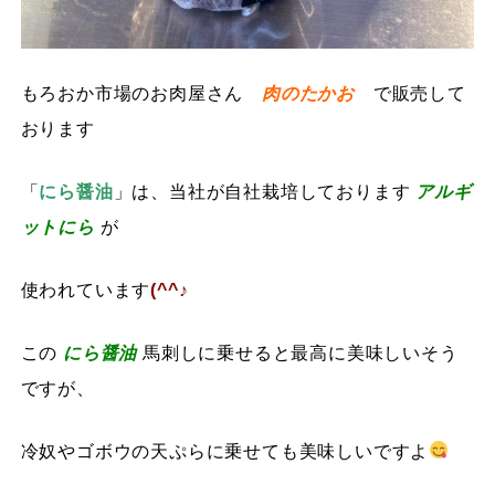
もろおか市場のお肉屋さん
肉のたかお
で販売して
おります
「
にら醤油
」は、当社が自社栽培しております
アルギ
ットにら
が
使われています
(^^♪
この
にら醤油
馬刺しに乗せると最高に美味しいそう
ですが、
冷奴やゴボウの天ぷらに乗せても美味しいですよ