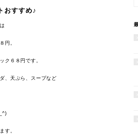
トおすすめ♪
は
８円。
ック６８円です。
ダ、天ぷら、スープなど
^)
ます。