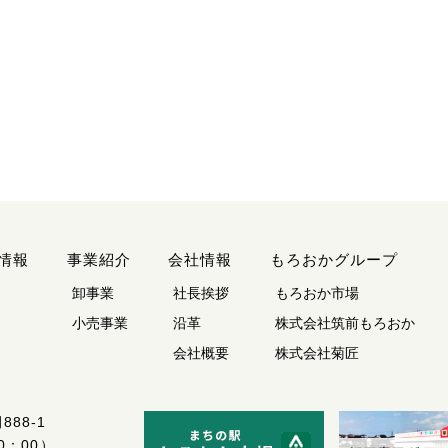
情報
事業紹介
会社情報
もろおかグループ
卸事業
社長挨拶
もろおか市場
小売事業
沿革
株式会社筑前もろおか
会社概要
株式会社菊匠
88-1
0：00）