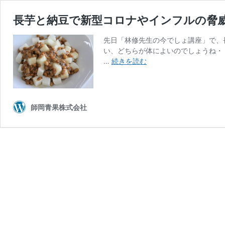
長芋と納豆で新型コロナやインフルの脅
先日「林修先生の今でしょ講座」で、
い、どちらが体によいのでしょうね・・
長
…
続きを読む
芋
と
納
豆
師岡青果株式会社
で
新
型
コ
ロ
ナ
や
イ
ン
フ
ル