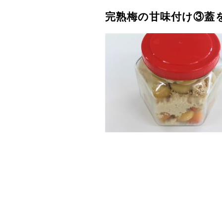
完熟梅の甘味付け③蓋