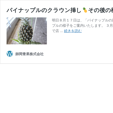
パイナップルのクラウン挿し
その後の
明日８月１７日は、「パイナップルの
プルの様子をご案内いたします。 ３
パ
で店 …
続きを読む
イ
ナ
ッ
プ
師岡青果株式会社
ル
の
ク
ラ
ウ
ン
挿
し
そ
の